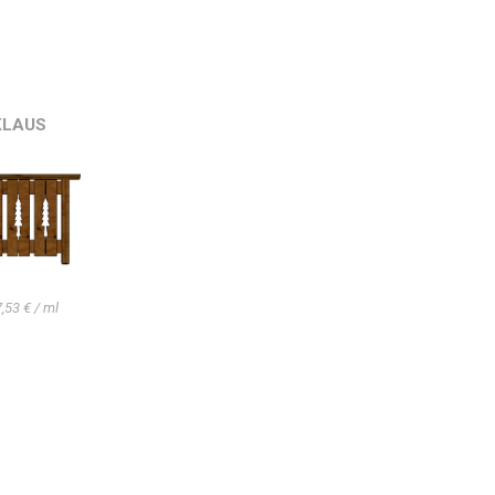
KLAUS
,53 € / ml