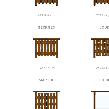
243,99 € / ml
231,13 € 
GEORGES
LOUI
242,13 € / ml
253,13 € 
MARTHE
ELOD