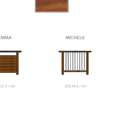
EMMA
MICHELE
0,2 € / ml
325,96 € / ml