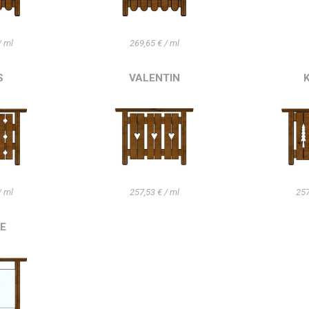
/ ml
269,65 € / ml
S
VALENTIN
/ ml
257,53 € / ml
257
IE