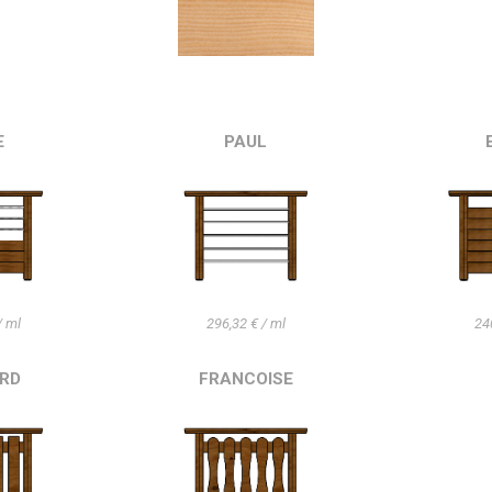
E
PAUL
/ ml
296,32 € / ml
24
RD
FRANCOISE