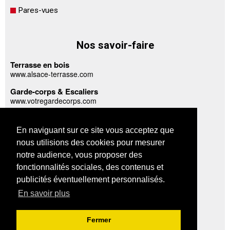
Pares-vues
Nos savoir-faire
Terrasse en bois
www.alsace-terrasse.com
Garde-corps & Escaliers
www.votregardecorps.com
www.votregardecorpsinox.com
Abris, carports & appentis
En naviguant sur ce site vous acceptez que
www.abris-garages-bois.com
nous utilisions des cookies pour mesurer
notre audience, vous proposer des
A propos
fonctionnalités sociales, des contenus et
publicités éventuellement personnalisés.
Plan du site
En savoir plus
Mentions légales
Confidentialité des données
Fermer