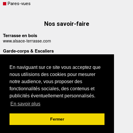
Pares-vues
Nos savoir-faire
Terrasse en bois
www.alsace-terrasse.com
Garde-corps & Escaliers
www.votregardecorps.com
www.votregardecorpsinox.com
En naviguant sur ce site vous acceptez que
Abris, carports & appentis
nous utilisions des cookies pour mesurer
www.abris-garages-bois.com
notre audience, vous proposer des
fonctionnalités sociales, des contenus et
A propos
publicités éventuellement personnalisés.
En savoir plus
Plan du site
Mentions légales
Fermer
Confidentialité des données