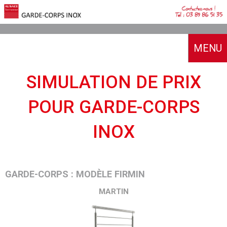
MENU
ACCUEIL
SIMULATION DE PRIX
A PROPOS
POUR GARDE-CORPS
NOTRE HISTOIRE
GARDE-CORPS INOX
INOX
NOTRE SAVOIR-FAIRE
TYPE INOX
NOTRE ACCOMPAGNEMENT
SIMULATEUR
LES NORMES
NOS RÉALISATIONS
DEMANDE DE DEVIS
AVIS CLIENTS
GARDE-CORPS : MODÈLE FIRMIN
BOUTIQUE
SIMULATION EN LIGNE
MARTIN
CATALOGUES
CONTACT