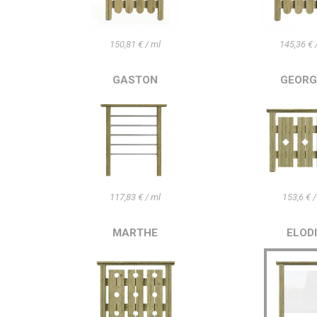
150,81 € / ml
145,36 € 
GASTON
GEORG
117,83 € / ml
153,6 € /
MARTHE
ELOD