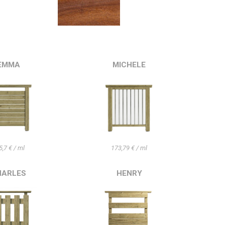
EMMA
MICHELE
5,7 € / ml
173,79 € / ml
HARLES
HENRY