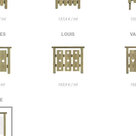
/ ml
157,4 € / ml
103
ES
LOUIS
VA
 ml
163,9 € / ml
168
IE