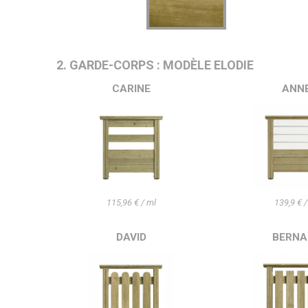
2. GARDE-CORPS : MODÈLE ELODIE
CARINE
ANN
115,96 € / ml
139,9 € /
DAVID
BERNA