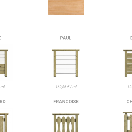
E
PAUL
 ml
162,86 € / ml
12
RD
FRANCOISE
C